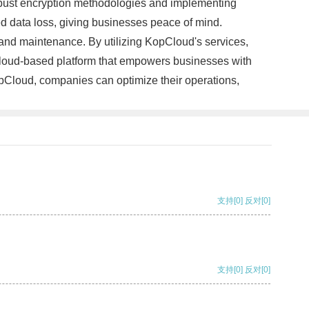
 robust encryption methodologies and implementing
ed data loss, giving businesses peace of mind.
s and maintenance. By utilizing KopCloud's services,
e cloud-based platform that empowers businesses with
opCloud, companies can optimize their operations,
支持
[0]
反对
[0]
支持
[0]
反对
[0]