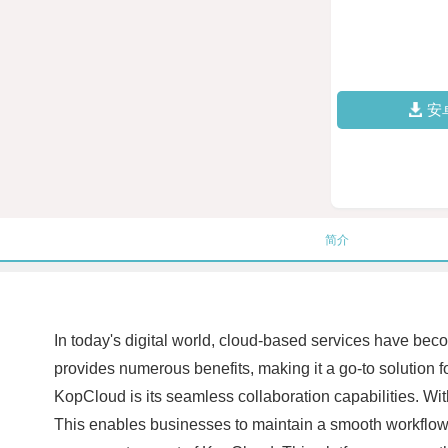
安
简介
In today's digital world, cloud-based services have bec
provides numerous benefits, making it a go-to solution
KopCloud is its seamless collaboration capabilities. Wit
This enables businesses to maintain a smooth workflow, r