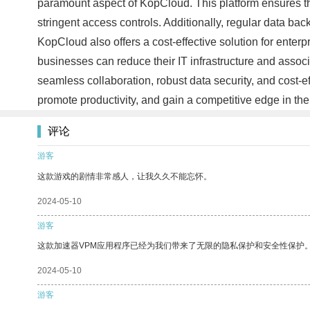
paramount aspect of KopCloud. This platform ensures the
stringent access controls. Additionally, regular data b
KopCloud also offers a cost-effective solution for enter
businesses can reduce their IT infrastructure and assoc
seamless collaboration, robust data security, and cost-
promote productivity, and gain a competitive edge in th
评论
游客
这款游戏的剧情非常感人，让我久久不能忘怀。
2024-05-10
游客
这款加速器VPM应用程序已经为我们带来了无限的隐私保护和安全性保护
2024-05-10
游客