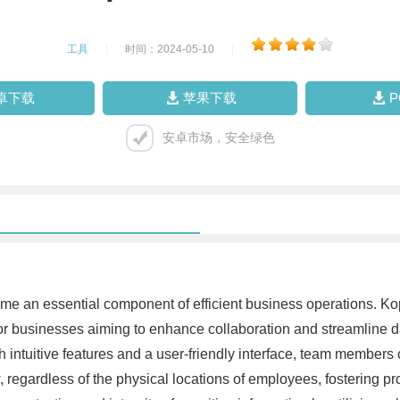
工具
|
时间：2024-05-10
|
卓下载
苹果下载
安卓市场，安全绿色
ome an essential component of efficient business operations. Ko
 for businesses aiming to enhance collaboration and streamline
h intuitive features and a user-friendly interface, team members 
egardless of the physical locations of employees, fostering prod