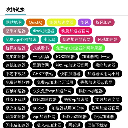
友情链接
网站地图
QuickQ
旋风加速度器
旋风
旋风加速
坚果加速器
tiktok加速器
狗急加速器官网
免费vqn外网加速
小蓝鸟
优途加速器官网
风驰加速器
旋风加速器
八戒看书
免费vps加速器外网苹果版
黑豹加速器
一元机场
IOS加速器
加速器试用一天
速帆加速器
黑洞官网
神灯vp加速器官网
蜜蜂加速器
书游下载站
CHK下载站
快联加速器
加速器试用两小时
免费跨墙软件
免费vp加速七天试用
香蕉加速器vp官网
西柚加速器
永久免费vqn加速外网
蚂蚁vp加速器
胜春下载站
旋风加速度器
蚂蚁vp加速器
旋风加速度器
极光加速器
quickq
加速器试用30分钟
香蕉加速器官网
油管加速器
vqn加速外网
蚂蚁vp加速器
极风加速器
闪电猫加速器
极光vp加速器
网必通
巴伯下载站