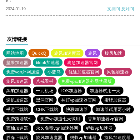
2024-01-19
支持
[0]
反对
[0]
友情链接
网站地图
QuickQ
旋风加速度器
旋风
旋风加速
坚果加速器
tiktok加速器
狗急加速器官网
免费vqn外网加速
小蓝鸟
优途加速器官网
风驰加速器
旋风加速器
八戒看书
免费vps加速器外网苹果版
黑豹加速器
一元机场
IOS加速器
加速器试用一天
速帆加速器
黑洞官网
神灯vp加速器官网
蜜蜂加速器
书游下载站
CHK下载站
快联加速器
加速器试用两小时
免费跨墙软件
免费vp加速七天试用
香蕉加速器vp官网
西柚加速器
永久免费vqn加速外网
蚂蚁vp加速器
胜春下载站
旋风加速度器
蚂蚁vp加速器
旋风加速度器