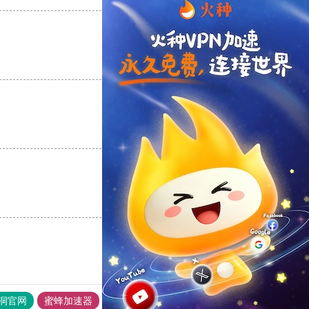
支持
[0]
反对
[0]
支持
[0]
反对
[0]
支持
[0]
反对
[0]
洞官网
蜜蜂加速器
书游下载站
CHK下载站
快联加速器