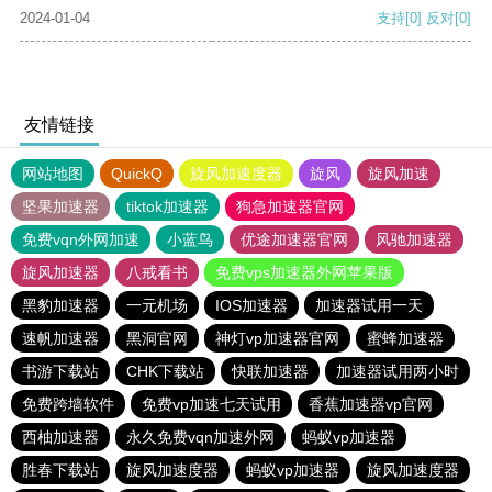
2024-01-04
支持
[0]
反对
[0]
友情链接
网站地图
QuickQ
旋风加速度器
旋风
旋风加速
坚果加速器
tiktok加速器
狗急加速器官网
免费vqn外网加速
小蓝鸟
优途加速器官网
风驰加速器
旋风加速器
八戒看书
免费vps加速器外网苹果版
黑豹加速器
一元机场
IOS加速器
加速器试用一天
速帆加速器
黑洞官网
神灯vp加速器官网
蜜蜂加速器
书游下载站
CHK下载站
快联加速器
加速器试用两小时
免费跨墙软件
免费vp加速七天试用
香蕉加速器vp官网
西柚加速器
永久免费vqn加速外网
蚂蚁vp加速器
胜春下载站
旋风加速度器
蚂蚁vp加速器
旋风加速度器