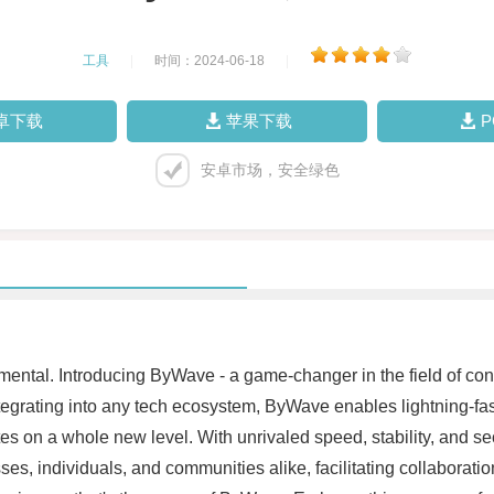
工具
|
时间：2024-06-18
|
卓下载
苹果下载
安卓市场，安全绿色
ndamental. Introducing ByWave - a game-changer in the field of c
ntegrating into any tech ecosystem, ByWave enables lightning-fa
es on a whole new level. With unrivaled speed, stability, and sec
, individuals, and communities alike, facilitating collaboratio