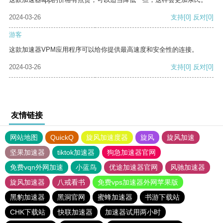
2024-03-26
支持
[0]
反对
[0]
游客
这款加速器VPM应用程序可以给你提供最高速度和安全性的连接。
2024-03-26
支持
[0]
反对
[0]
友情链接
网站地图
QuickQ
旋风加速度器
旋风
旋风加速
坚果加速器
tiktok加速器
狗急加速器官网
免费vqn外网加速
小蓝鸟
优途加速器官网
风驰加速器
旋风加速器
八戒看书
免费vps加速器外网苹果版
黑豹加速器
黑洞官网
蜜蜂加速器
书游下载站
CHK下载站
快联加速器
加速器试用两小时